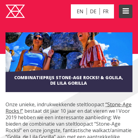
EN
DE
FR
COMBINATIEPRIJS STONE-AGE ROCKS! & GOLILA,
DE LILA GORILLA
Onze unieke, indrukwekkende steltloopact
“Stone-Age
Rocks !”
bestaat dit jaar 10 jaar en dat vieren we ! Voor
2019 hebben we een interessante aanbieding: We
bieden de combinatie van steltloopact “Stone-Age
Rocks!” en onze jongste, fantastische walkact/animatie
“Golila, de Lila Gorilla”
aan met een aantrekkelijke