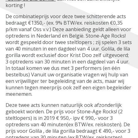
korting !
De combinatieprijs voor deze twee schitterende acts
bedraagt €1350,- (ex. 9% BTW/ex. reiskosten €0,35
p/km vanaf Oss v.v.) Deze aanbieding geldt alleen voor
optredens in Nederland en België. Stone-Age Rocks!
wordt gespeeld door twee steltlopers ; zij spelen 3 sets
van 40 minuten in een dagdeel van 4 uur. Golila, de lila
gorilla wordt exclusief door Krist Doo zelf uitgevoerd;
3 optredens van 30 minuten in een dagdeel van 4 uur.
In totaal komen we dus met 3 performers (en één
bestelbus) Vanuit uw organisatie vragen wij hulp van
een vrijwilliger ter begeleiding van de acts, maar wij
kunnen tegen meerprijs ook zelf een eigen begeleider
meenemen.
Deze twee acts kunnen natuurlijk ook afzonderlijk
geboekt worden. De prijs voor Stone-Age Rocks! (2
steltlopers) is in 2019 € 950,- ipv € 990,- voor 3
optredens van 40 minuten(ex BTW/ex. reiskosten). De
prijs voor Golila , de lila gorilla bedraagt € 490,- voor 3
optredens van 30 minuten (ex.BTW/ex. reiskosten)