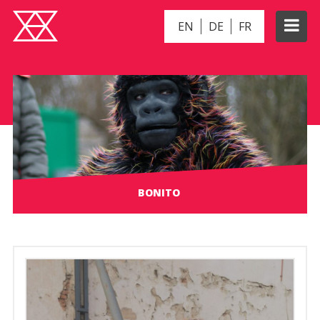
EN
DE
FR
BONITO